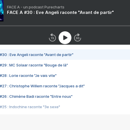
FACE A - un podcast Purecharts
FACE A #30 : Eve Angeli raconte "Avant de partir"
#30 : Eve Angeli raconte "Avant de partir"
#29 : MC Solaar raconte "Bouge de là"
28 : Lorie raconte "Je vais vite"
#27 : Christophe Willem raconte "Jacques a dit"
#26 : Chimène Badi raconte "Entre nous"
#25 : Indochine raconte "3e sexe"
#24 : Zaho raconte "C'est chelou"
#23 : Patrick Bruel raconte "Au café des délices"