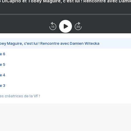
 DiCaprio et Tobey Maguire, c'est lui ! Rencontre avec Dam
bey Maguire, c'est lui ! Rencontre avec Damien Witecka
e 6
e 5
e 4
e 3
s créatrices de la VF !
e 2
e 1
e Mektoub My Love arrive enfin ! Rencontre avec Shaïn Boumedine et Sal