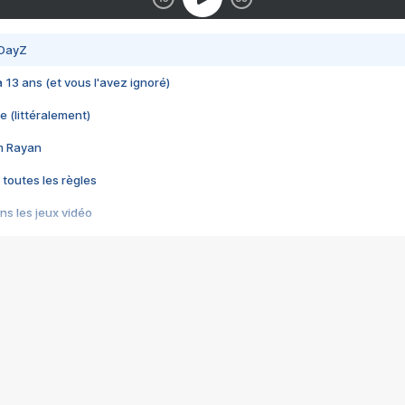
 DayZ
 a 13 ans (et vous l'avez ignoré)
e (littéralement)
im Rayan
 toutes les règles
s les jeux vidéo
us choquant de Rockstar ? - Le scandale BULLY
e plus moche de Steam
du RÊVE tourne au CAUCHEMAR
pendant 8 heures
it… à tort