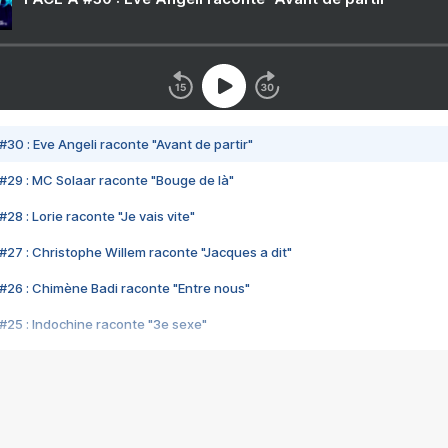
#30 : Eve Angeli raconte "Avant de partir"
#29 : MC Solaar raconte "Bouge de là"
28 : Lorie raconte "Je vais vite"
#27 : Christophe Willem raconte "Jacques a dit"
#26 : Chimène Badi raconte "Entre nous"
#25 : Indochine raconte "3e sexe"
#24 : Zaho raconte "C'est chelou"
#23 : Patrick Bruel raconte "Au café des délices"
#22 : Kyo raconte "Le chemin"