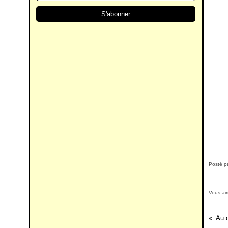
Posté p
Vous ai
Au d