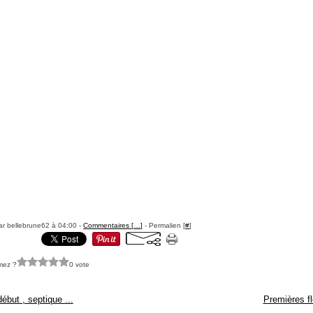
ar bellebrune62 à 04:00 -
Commentaires [
…
]
- Permalien [
#
]
mez ?
0 vote
ébut , septique ...
Premières fl