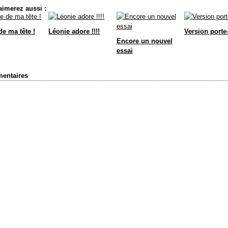
aimerez aussi :
de ma tête !
Léonie adore !!!!
Version porte
Encore un nouvel
essai
entaires