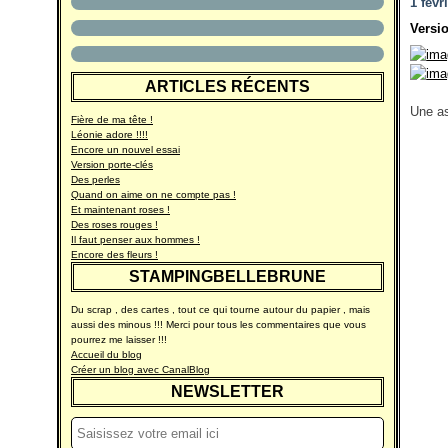
1 févr
Versio
ARTICLES RÉCENTS
Une as
Fière de ma tête !
Léonie adore !!!!
Encore un nouvel essai
Version porte-clés
Des perles
Quand on aime on ne compte pas !
Et maintenant roses !
Des roses rouges !
Il faut penser aux hommes !
Encore des fleurs !
STAMPINGBELLEBRUNE
Du scrap , des cartes , tout ce qui tourne autour du papier , mais
aussi des minous !!! Merci pour tous les commentaires que vous
pourrez me laisser !!!
Accueil du blog
Créer un blog avec CanalBlog
NEWSLETTER