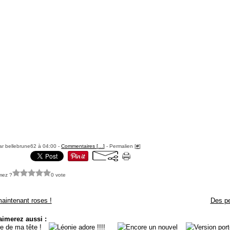
ar bellebrune62 à 04:00 -
Commentaires [
…
]
- Permalien [
#
]
mez ?
0 vote
aintenant roses !
Des pe
aimerez aussi :