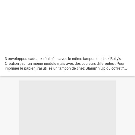
3 enveloppes-cadeaux réalisées avec le même tampon de chez Betty's
Création , sur un même modèle mais avec des couleurs différentes . Pour
imprimer le papier , j'ai utilisé un tampon de chez Stamp'in Up du coffret "
Fête des flocons " . Les votes sont...