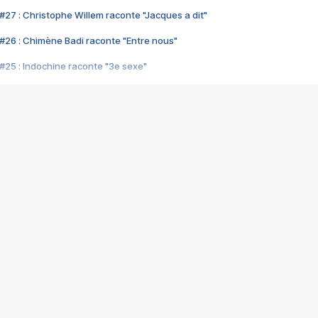
#27 : Christophe Willem raconte "Jacques a dit"
#26 : Chimène Badi raconte "Entre nous"
#25 : Indochine raconte "3e sexe"
#24 : Zaho raconte "C'est chelou"
#23 : Patrick Bruel raconte "Au café des délices"
#22 : Kyo raconte "Le chemin"
#21 : Nolwenn Leroy raconte "Cassé"
#20 : Patrick Hernandez raconte "Born to be alive"
#19 : Lorie raconte "Près de moi"
#18 : Michael Jones raconte "A nos actes manqués" (avec Jean-Jacque
#17 : Khaled raconte "Aïcha"
#16 : Corneille raconte "Parce qu'on vient de loin"