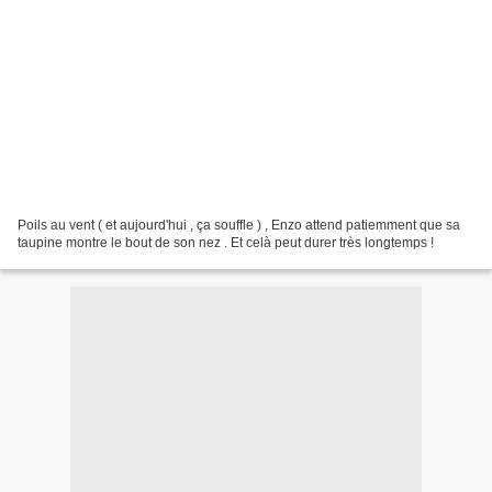
Poils au vent ( et aujourd'hui , ça souffle ) , Enzo attend patiemment que sa
taupine montre le bout de son nez . Et celà peut durer très longtemps !