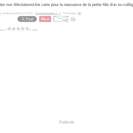
Une carte pour la naissance de la petite fille d'un ex-collèg
ar bellebrune62 à 07:00 -
Commentaires [
…
]
- Permalien [
#
]
mez ?
0 vote
Publicité