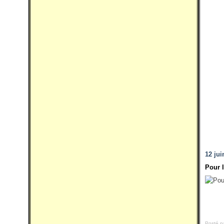
12 jui
Pour l
Posté p