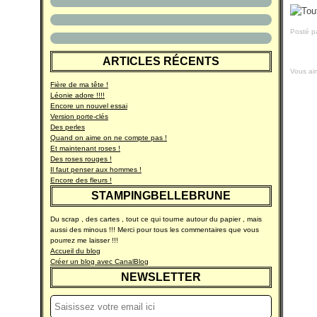
Posté p
ARTICLES RÉCENTS
Vous ai
Fière de ma tête !
Léonie adore !!!!
Encore un nouvel essai
Version porte-clés
Des perles
Quand on aime on ne compte pas !
Et maintenant roses !
Des roses rouges !
Il faut penser aux hommes !
Encore des fleurs !
STAMPINGBELLEBRUNE
Du scrap , des cartes , tout ce qui tourne autour du papier , mais
aussi des minous !!! Merci pour tous les commentaires que vous
pourrez me laisser !!!
Accueil du blog
Créer un blog avec CanalBlog
NEWSLETTER