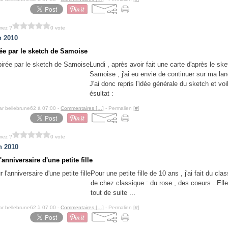
mez ?
0 vote
n 2010
rée par le sketch de Samoise
Lundi , après avoir fait une carte d'après le sk
Samoise , j'ai eu envie de continuer sur ma lan
J'ai donc repris l'idée générale du sketch et voil
ésultat :
ar bellebrune62 à 07:00 -
Commentaires [
…
]
- Permalien [
#
]
mez ?
0 vote
n 2010
'anniversaire d'une petite fille
Pour une petite fille de 10 ans , j'ai fait du cla
de chez classique : du rose , des coeurs . Elle
tout de suite ...
ar bellebrune62 à 07:00 -
Commentaires [
…
]
- Permalien [
#
]