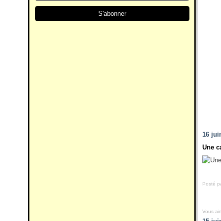
16 jui
Une c
Posté p
Vous ai