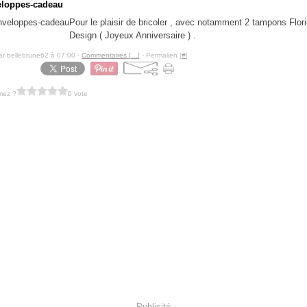
eloppes-cadeau
Pour le plaisir de bricoler , avec notamment 2 tampons Flor
Design ( Joyeux Anniversaire ) .
ar bellebrune62 à 07:00 -
Commentaires [
…
]
- Permalien [
#
]
mez ?
0 vote
Publicité