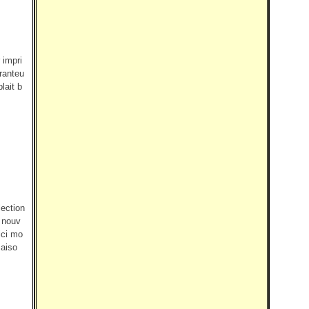
 impri
ranteu
lait b
lection
, nouv
ici mo
saiso