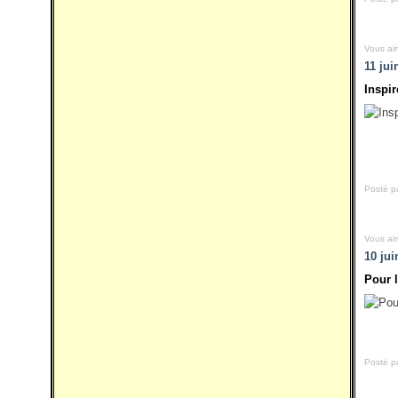
Vous ai
11 jui
Inspi
Posté p
Vous ai
10 jui
Pour l
Posté p