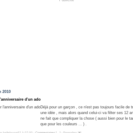
n 2010
'anniversaire d'un ado
Déjà pour un garçon , ce n'est pas toujours facile de t
une idée , mais alors quand celui-ci va fêter ses 12 a
ne fait que compliquer la chose ( aussi bien pour le 
que pour les couleurs ... ) .
ar bellebrune62 à 07:00 -
Commentaires [
…
]
- Permalien [
#
]