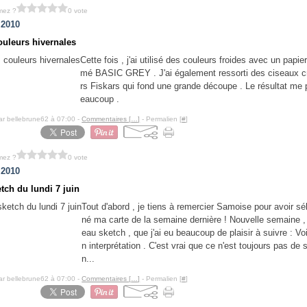
mez ?
0 vote
 2010
ouleurs hivernales
Cette fois , j'ai utilisé des couleurs froides avec un papier
mé BASIC GREY . J'ai également ressorti des ciseaux c
rs Fiskars qui fond une grande découpe . Le résultat me p
eaucoup .
ar bellebrune62 à 07:00 -
Commentaires [
…
]
- Permalien [
#
]
mez ?
0 vote
 2010
tch du lundi 7 juin
Tout d'abord , je tiens à remercier Samoise pour avoir sé
né ma carte de la semaine dernière ! Nouvelle semaine 
eau sketch , que j'ai eu beaucoup de plaisir à suivre : Vo
n interprétation . C'est vrai que ce n'est toujours pas de 
n...
ar bellebrune62 à 07:00 -
Commentaires [
…
]
- Permalien [
#
]