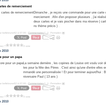
n 2010
artes de remerciement
Dimanche , je reçois une commande pour une carte 
merciement . Afin d'en proposer plusieurs , j'ai réalis
deux cartes et je vais piocher dans ma réserve ( car
ns thème précis ) .
ar bellebrune62 à 07:00 -
Commentaires [
…
]
- Permalien [
#
]
mez ?
0 vote
n 2010
e pour un papa
La semaine dernière , les copines de Louise ont voulu voir d
tes pour la fête des Pères . C'est ainsi qu'une d'entre elles e
mmandé une personnalisée ! Et pour terminer aujourd'hui : 
niversaire Paul ( 13 ans )
ar bellebrune62 à 07:00 -
Commentaires [
…
]
- Permalien [
#
]
mez ?
0 vote
n 2010