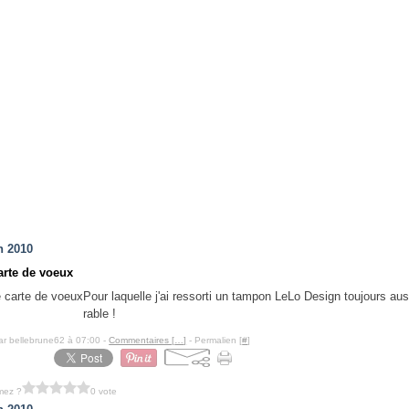
n 2010
arte de voeux
Pour laquelle j'ai ressorti un tampon LeLo Design toujours au
rable !
ar bellebrune62 à 07:00 -
Commentaires [
…
]
- Permalien [
#
]
mez ?
0 vote