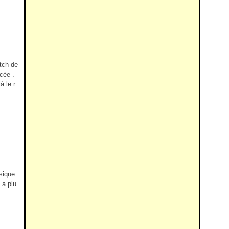
etch de
cée .
à le r
ssique
 a plu