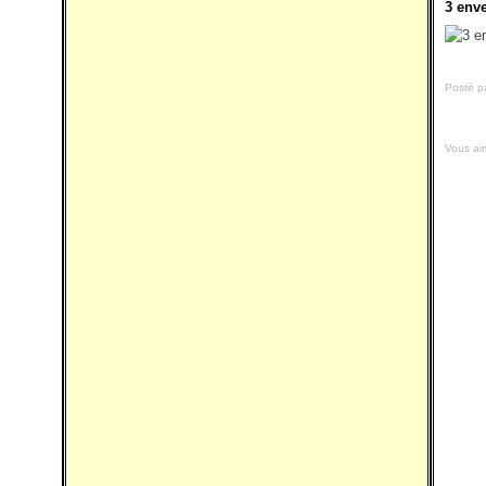
3 env
Posté p
Vous ai