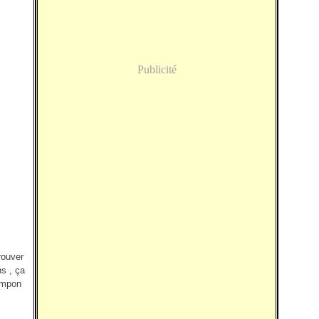
Publicité
rouver
ns , ça
tampon