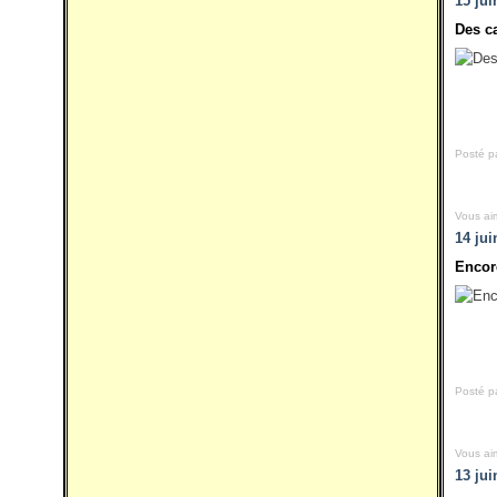
15 jui
Des c
Posté p
Vous ai
14 jui
Encor
Posté p
Vous ai
13 jui